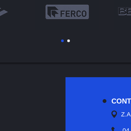
CONT
Z.A
04