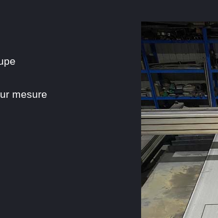
upe
sur mesure